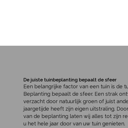
De juiste tuinbeplanting bepaalt de sfeer
Een belangrijke factor van een tuin is de t
Beplanting bepaalt de sfeer. Een strak o
verzacht door natuurlijk groen of juist and
jaargetijde heeft zijn eigen uitstraling. Doo
van de beplanting laten wij alles tot zijn 
u het hele jaar door van uw tuin genieten.