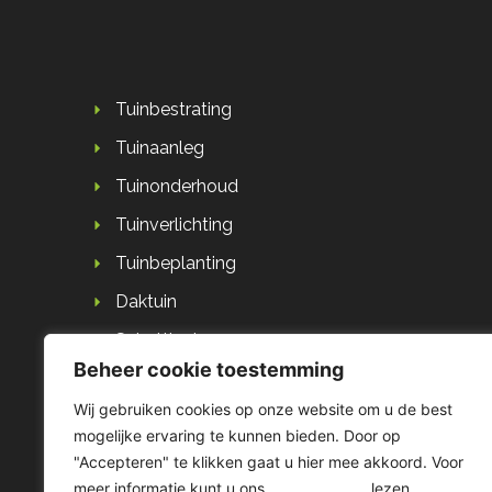
Tuinbestrating
Tuinaanleg
Tuinonderhoud
Tuinverlichting
Tuinbeplanting
Daktuin
Schuttingbouw
Beheer cookie toestemming
Houtbouw
Wij gebruiken cookies op onze website om u de best
mogelijke ervaring te kunnen bieden. Door op
"Accepteren" te klikken gaat u hier mee akkoord. Voor
meer informatie kunt u ons
privacybeleid
lezen.