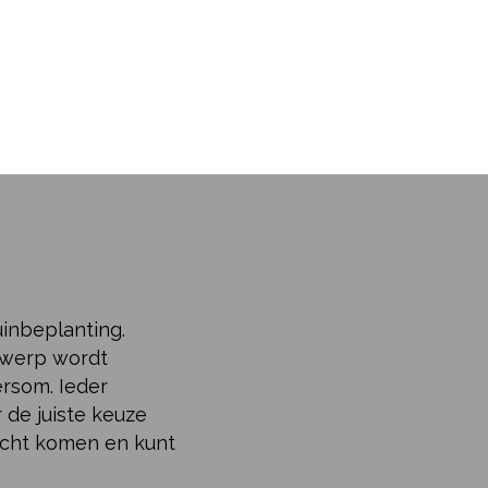
uinbeplanting.
ntwerp wordt
ersom. Ieder
r de juiste keuze
recht komen en kunt