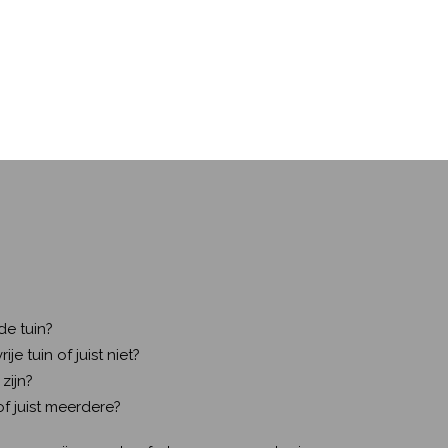
?
de tuin?
e tuin of juist niet?
zijn?
of juist meerdere?