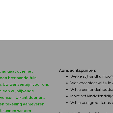
Aandachtspunten:
t nu gaat over het
Welke stijl vindt u mooi
 een bestaande tuin,
Wat voor sfeer wilt u in 
. Uw wensen zijn voor ons
Wilt u een onderhoudsvrij
 een vrijblijvende
Moet het kindvriendelijk 
 wensen. U kunt door ons
Wilt u een groot terras 
een tekening aanleveren
st kunnen we een