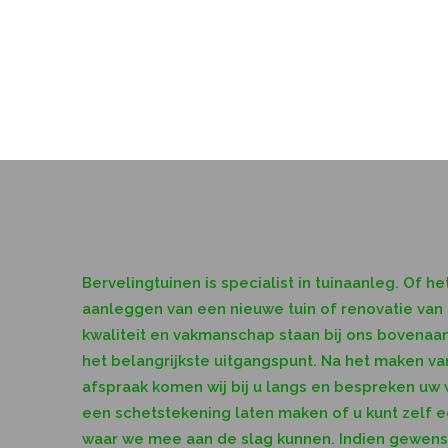
Bervelingtuinen is specialist in tuinaanleg. Of he
aanleggen van een nieuwe tuin of renovatie van
kwaliteit en vakmanschap staan bij ons bovenaan
het belangrijkste uitgangspunt. Na het maken van
afspraak komen wij bij u langs en bespreken uw
een schetstekening laten maken of u kunt zelf 
waar we mee aan de slag kunnen. Indien gewen