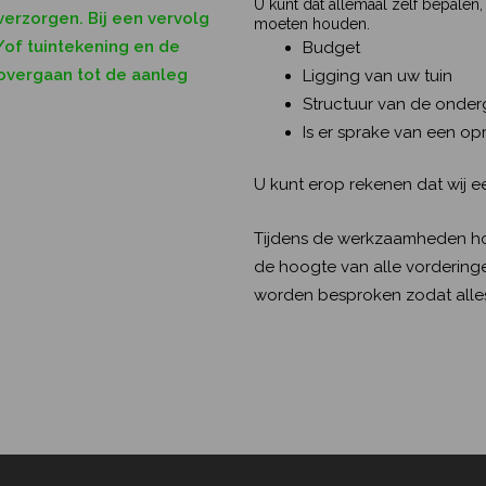
U kunt dat allemaal zelf bepalen
verzorgen. Bij een vervolg
moeten houden.
of tuintekening en de
Budget
 overgaan tot de aanleg
Ligging van uw tuin
Structuur van de onde
Is er sprake van een opr
U kunt erop rekenen dat wij e
Tijdens de werkzaamheden ho
de hoogte van alle vorderinge
worden besproken zodat alles