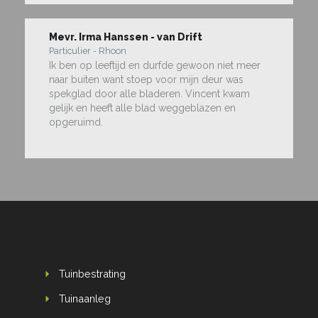
Mevr. Irma Hanssen - van Drift
Particulier - Rhoon
Ik ben op leeftijd en durfde gewoon niet meer
naar buiten want stoep voor mijn deur was
spekglad door alle bladeren. Vincent kwam
gelijk en heeft alle blad weggeblazen en
opgeruimd.
Tuinbestrating
Tuinaanleg