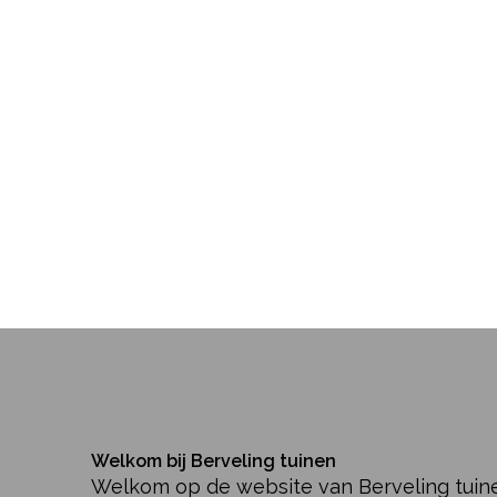
Welkom bij Berveling tuinen
Welkom op de website van Berveling tuine