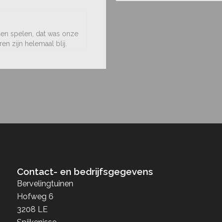
den spelen, dat was onze
en zijn helemaal blij.
Contact- en bedrijfsgegevens
Bervelingtuinen
Hofweg 6
3208 LE