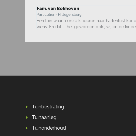
Fam. van Bokhoven
Particulier - Hillegersberg
Een tuin waarin onze kinderen naar hartenlust kon
wens. En dat is het geworden ook., wij en de kinder
Tuinbestrating
Tuinaanleg
Tuinonderhoud