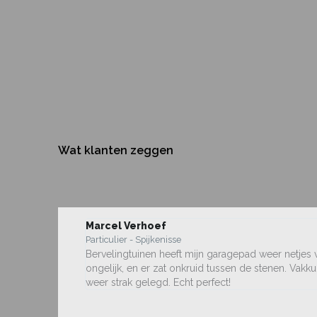
Wat klanten zeggen
Marcel Verhoef
Particulier - Spijkenisse
Bervelingtuinen heeft mijn garagepad weer netjes 
ongelijk, en er zat onkruid tussen de stenen. Vakk
weer strak gelegd. Echt perfect!