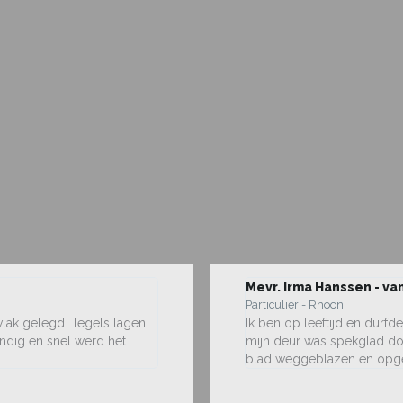
Mevr. Irma Hanssen - van
Particulier - Rhoon
vlak gelegd. Tegels lagen
Ik ben op leeftijd en durf
undig en snel werd het
mijn deur was spekglad doo
blad weggeblazen en opg