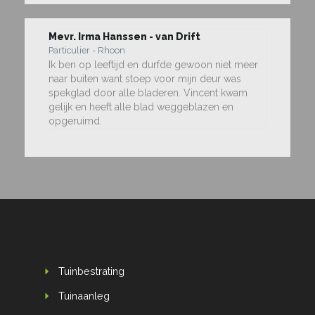
Mevr. Irma Hanssen - van Drift
Particulier - Rhoon
Ik ben op leeftijd en durfde gewoon niet meer
naar buiten want stoep voor mijn deur was
spekglad door alle bladeren. Vincent kwam
gelijk en heeft alle blad weggeblazen en
opgeruimd.
Tuinbestrating
Tuinaanleg