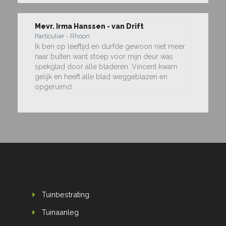
Mevr. Irma Hanssen - van Drift
Particulier - Rhoon
Ik ben op leeftijd en durfde gewoon niet meer
naar buiten want stoep voor mijn deur was
spekglad door alle bladeren. Vincent kwam
gelijk en heeft alle blad weggeblazen en
opgeruimd.
Tuinbestrating
Tuinaanleg