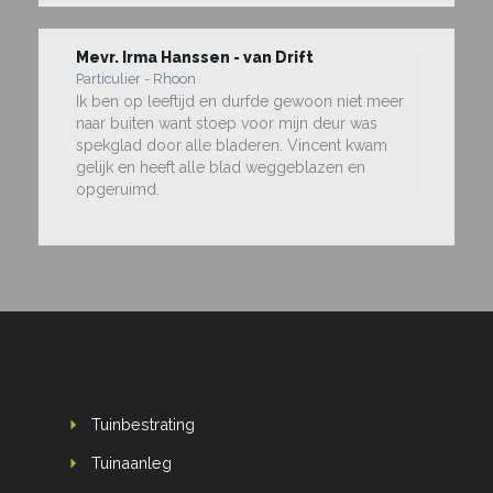
Mevr. Irma Hanssen - van Drift
Particulier - Rhoon
Ik ben op leeftijd en durfde gewoon niet meer
naar buiten want stoep voor mijn deur was
spekglad door alle bladeren. Vincent kwam
gelijk en heeft alle blad weggeblazen en
opgeruimd.
Tuinbestrating
Tuinaanleg