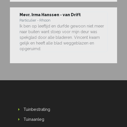
Mevr. Irma Hanssen - van Drift
Particulier - Rhoon
Ik ben op leeftijd en durfde gewoon niet meer
naar buiten want stoep voor mijn deur was
spekglad door alle bladeren. Vincent kwam
gelijk en heeft alle blad weggeblazen en
opgeruimd.
Tuinbestrating
Tuinaanleg