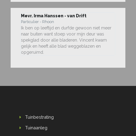
Mevr. Irma Hanssen - van Drift
Particulier - Rhoon
Ik ben op leeftijd en durfde gewoon niet meer
naar buiten want stoep voor mijn deur was
spekglad door alle bladeren. Vincent kwam
gelijk en heeft alle blad weggeblazen en
opgeruimd.
Tuinbestrating
Tuinaanleg